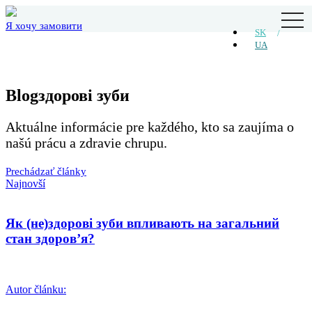
Skip
togg
to
Я хочу замовити
navi
SK
the
UA
content
Blog
здорові зуби
Aktuálne informácie pre každého, kto sa zaujíma o
našú prácu a zdravie chrupu.
Prechádzať články
Najnovší
Як (не)здорові зуби впливають на загальний
стан здоров’я?
Autor článku: