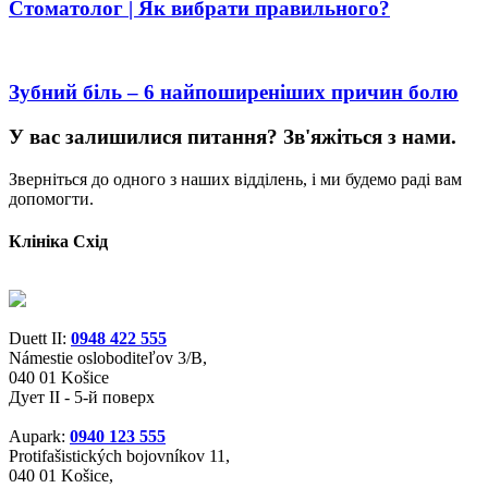
Стоматолог | Як вибрати правильного?
Зубний біль – 6 найпоширеніших причин болю
У вас залишилися питання? Зв'яжіться
з нами.
Зверніться до одного з наших відділень, і ми будемо раді вам
допомогти.
Клініка Схід
Duett II:
0948 422 555
Námestie osloboditeľov 3/B,
040 01 Košice
Дует II - 5-й поверх
Aupark:
0940 123 555
Protifašistických bojovníkov 11,
040 01 Košice,