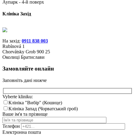
Аупарк - 4-й поверх
Клініка Захід
На захід:
0911 838 003
Rubínová 1
Chorvátsky Grob 900 25
Околиці Братислави
Замовляйте онлайн
Заповніть дані нижче
Vyberte kliniku:
Клініка "Вибір" (Кошице)
Клініка Запад (Чорватський ґроб)
Ваше ім'я та прізвище
Телефон
Електронна пошта