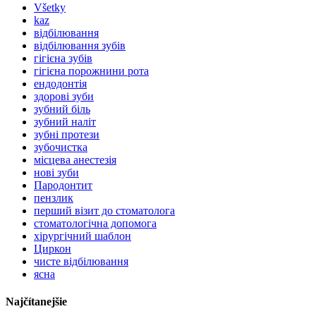
Všetky
kaz
відбілювання
відбілювання зубів
гігієна зубів
гігієна порожнини рота
ендодонтія
здорові зуби
зубний біль
зубний наліт
зубні протези
зубочистка
місцева анестезія
нові зуби
Пародонтит
пензлик
перший візит до стоматолога
стоматологічна допомога
хірургічний шаблон
Циркон
чисте відбілювання
ясна
Najčítanejšie