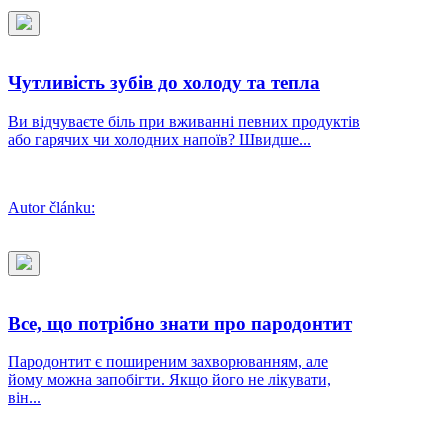
Чутливість зубів до холоду та тепла
Ви відчуваєте біль при вживанні певних продуктів
або гарячих чи холодних напоїв? Швидше...
Autor článku:
Все, що потрібно знати про пародонтит
Пародонтит є поширеним захворюванням, але
йому можна запобігти. Якщо його не лікувати,
він...