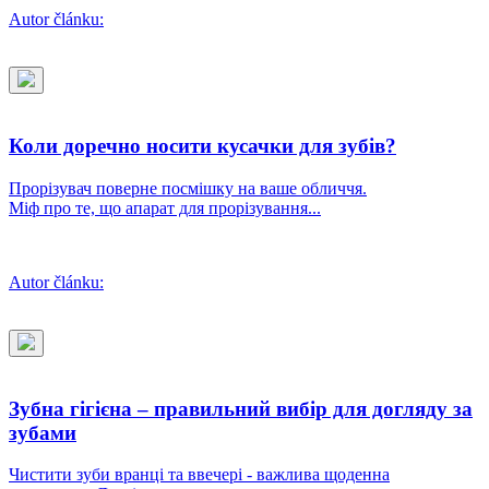
Autor článku:
Коли доречно носити кусачки для зубів?
Прорізувач поверне посмішку на ваше обличчя.
Міф про те, що апарат для прорізування...
Autor článku:
Зубна гігієна – правильний вибір для догляду за
зубами
Чистити зуби вранці та ввечері - важлива щоденна