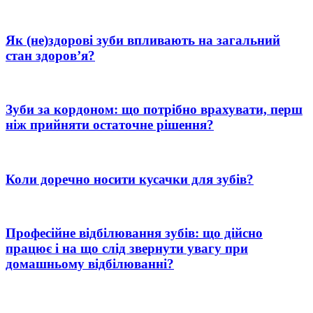
Як (не)здорові зуби впливають на загальний
стан здоров’я?
Зуби за кордоном: що потрібно врахувати, перш
ніж прийняти остаточне рішення?
Коли доречно носити кусачки для зубів?
Професійне відбілювання зубів: що дійсно
працює і на що слід звернути увагу при
домашньому відбілюванні?