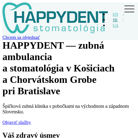
Skip
togg
to
navi
EN
the
SK
content
UA
Chcem sa objednať
HAPPYDENT — zubná
ambulancia
a stomatológia v Košiciach
a Chorvátskom Grobe
pri Bratislave
Špičková zubná klinika s pobočkami na východnom a západnom
Slovensku.
Objaviť služby
Váš zdravý úsmev