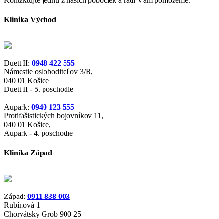
Kontaktujte jednu z naších pobočiek a radi Vám pomôžeme.
Klinika Východ
Duett II:
0948 422 555
Námestie osloboditeľov 3/B,
040 01 Košice
Duett II - 5. poschodie
Aupark:
0940 123 555
Protifašistických bojovníkov 11,
040 01 Košice,
Aupark - 4. poschodie
Klinika Západ
Západ:
0911 838 003
Rubínová 1
Chorvátsky Grob 900 25