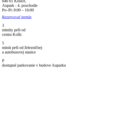
040 01 Košice,
Aupark - 4. poschodie
Po–Pi: 8:00 – 16:00
Rezervovať termín
3
minúty peši od
centra Košíc
5
minút peši od železničnej
a autobusovej stanice
P
dostupné parkovanie v budove Auparku